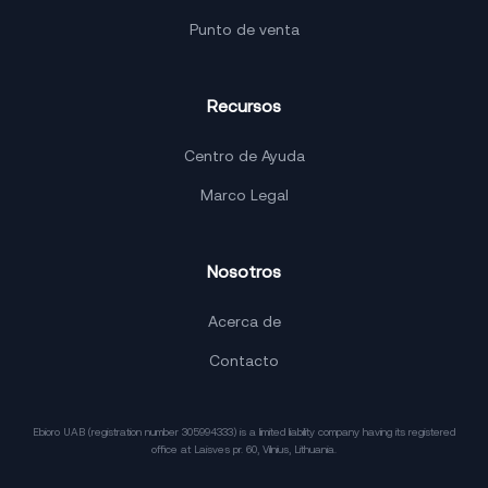
Punto de venta
Recursos
Centro de Ayuda
Marco Legal
Nosotros
Acerca de
Contacto
Ebioro UAB (registration number 305994333) is a limited liability company having its registered
office at Laisves pr. 60, Vilnius, Lithuania.