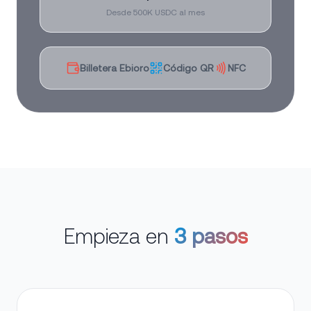
Desde 500K USDC al mes
Billetera Ebioro
Código QR
NFC
Empieza en
3 pasos