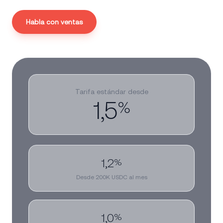
Habla con ventas
Tarifa estándar desde
1,5
%
1,2
%
Desde 200K USDC al mes
1,0
%