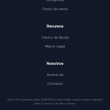
Comercios
Punto de venta
Recursos
Centro de Ayuda
Marco Legal
Nosotros
Acerca de
Contacto
Ebioro UAB (registration number 305994333) is a limited liability company having its registered
office at Laisves pr. 60, Vilnius, Lithuania.